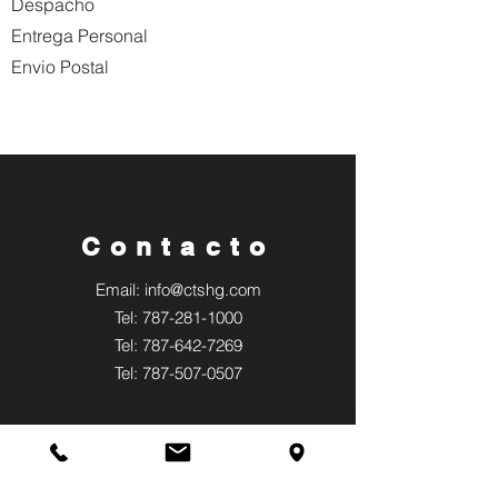
Despacho
Entrega Personal
Envio Postal
Contacto
Email:
info@ctshg.com
Tel: 787-281-1000
Tel:
787-642-7269
Tel:
787-507-0507
Horario